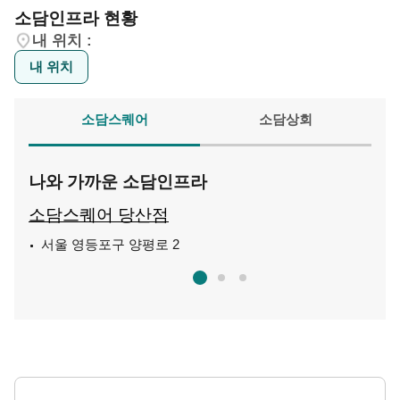
소담인프라 현황
내 위치 :
내 위치
소담스퀘어
소담상회
나와 가까운 소담인프라
소담스퀘어 당산점
소
서울 영등포구 양평로 2
강
춘
50m