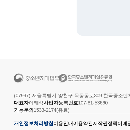
(07997) 서울특별시 양천구 목동동로309 한국중
대표자
이태식
사업자등록번호
107-81-53660
기능문의
1533-2174(유료)
개인정보처리방침
이용안내
이용약관
저작권정책
이메