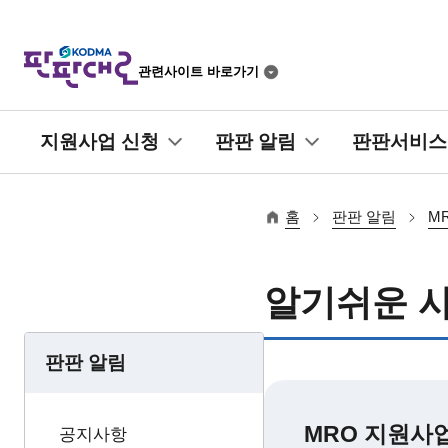
관련사이트 바로가기
지원사업 신청
판판 알림
판판서비스
바
로
홈
판판 알림
M
가
기
메
알기쉬운 
뉴
판판 알림
MRO 지원사
공지사항