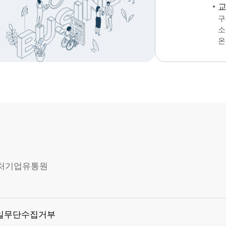
구
소
온
소벤처기업유통원
일무단수집거부