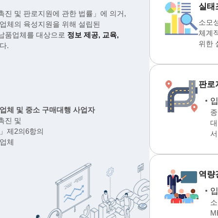
실태
진 및 판로지원에 관한 법률」에 의거,
소모성
업체의 육성지원을 위해 설립된
체계적
납품업체를 대상으로
정보 제공, 교육,
위한 
다.
판로
업체 및 중소 구매대행 사업자
종
촉진 및
대
」제2의6항의
서
품업체
역량
소
M