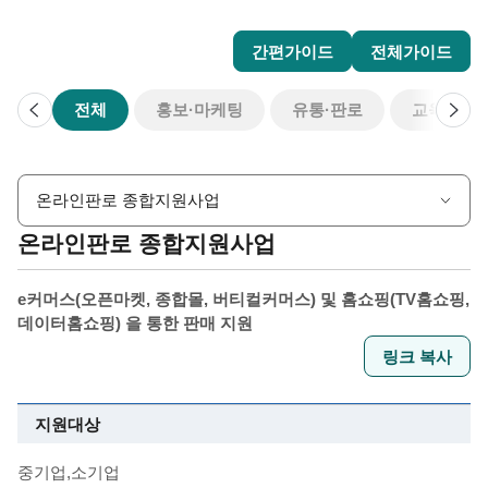
간편가이드
전체가이드
이
다
전체
홍보·마케팅
유통·판로
교육·컨설
전
음
온라인판로 종합지원사업
온라인판로 종합지원사업
e커머스(오픈마켓, 종합몰, 버티컬커머스) 및 홈쇼핑(TV홈쇼핑,
데이터홈쇼핑) 을 통한 판매 지원
링크 복사
지원대상
중기업,소기업