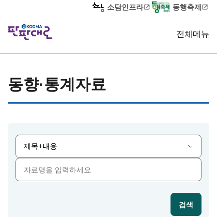
소담인프라
동행축제
전체메뉴
홈
동향·통계자료
판판 알림
판판정보
동향·통계자료
검색